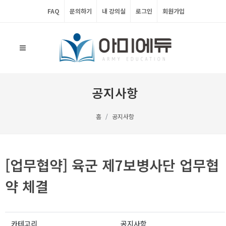
FAQ
문의하기
내 강의실
로그인
회원가입
공지사항
홈
공지사항
[업무협약] 육군 제7보병사단 업무협
약 체결
카테고리
공지사항